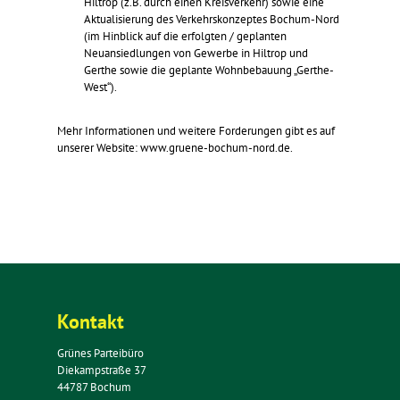
Hiltrop (z.B. durch einen Kreisverkehr) sowie eine
Aktualisierung des Verkehrskonzeptes Bochum-Nord
(im Hinblick auf die erfolgten / geplanten
Neuansiedlungen von Gewerbe in Hiltrop und
Gerthe sowie die geplante Wohnbebauung „Gerthe-
West“).
Mehr Informationen und weitere Forderungen gibt es auf
unserer Website: www.gruene-bochum-nord.de.
Kontakt
Grünes Parteibüro
Diekampstraße 37
44787 Bochum