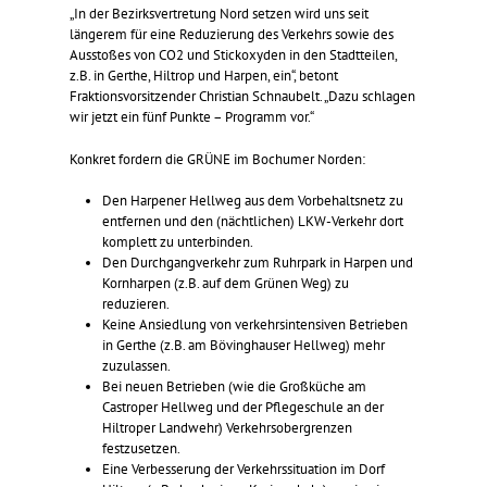
„In der Bezirksvertretung Nord setzen wird uns seit
längerem für eine Reduzierung des Verkehrs sowie des
Ausstoßes von CO2 und Stickoxyden in den Stadtteilen,
z.B. in Gerthe, Hiltrop und Harpen, ein“, betont
Fraktionsvorsitzender Christian Schnaubelt. „Dazu schlagen
wir jetzt ein fünf Punkte – Programm vor.“
Konkret fordern die GRÜNE im Bochumer Norden:
Den Harpener Hellweg aus dem Vorbehaltsnetz zu
entfernen und den (nächtlichen) LKW-Verkehr dort
komplett zu unterbinden.
Den Durchgangverkehr zum Ruhrpark in Harpen und
Kornharpen (z.B. auf dem Grünen Weg) zu
reduzieren.
Keine Ansiedlung von verkehrsintensiven Betrieben
in Gerthe (z.B. am Bövinghauser Hellweg) mehr
zuzulassen.
Bei neuen Betrieben (wie die Großküche am
Castroper Hellweg und der Pflegeschule an der
Hiltroper Landwehr) Verkehrsobergrenzen
festzusetzen.
Eine Verbesserung der Verkehrssituation im Dorf