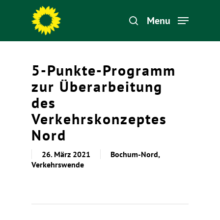
Menu
Hit enter to search or ESC to close
5-Punkte-Programm
zur Überarbeitung
des
Verkehrskonzeptes
Nord
26. März 2021
Bochum-Nord
,
Verkehrswende