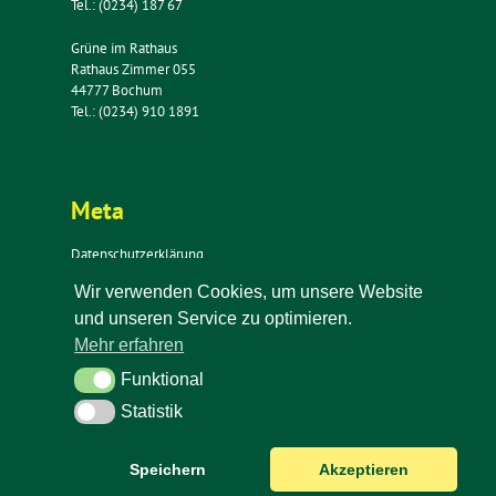
Tel.: (0234) 187 67
Grüne im Rathaus
Rathaus Zimmer 055
44777 Bochum
Tel.: (0234) 910 1891
Meta
Datenschutzerklärung
Impressum
Wir verwenden Cookies, um unsere Website
Kontakt
und unseren Service zu optimieren.
Newsletter
Mehr erfahren
Funktional
Funktional
Statistik
Statistik
Speichern
Akzeptieren