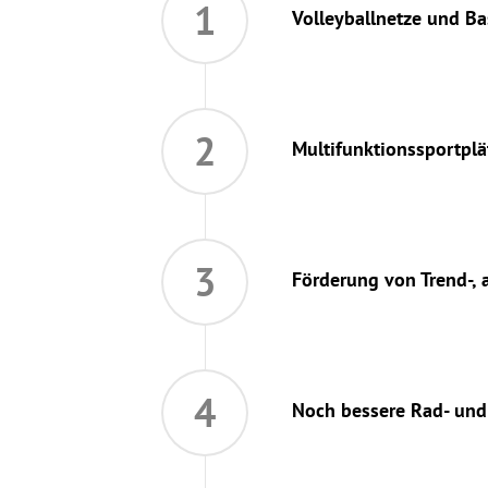
1
Volleyballnetze und Ba
2
Multifunktionssportplät
3
Förderung von Trend-,
4
Noch bessere Rad- und