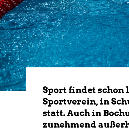
Sport findet schon
Sportverein, in Sch
Hit enter to search or ESC to close
statt. Auch in Bo
zunehmend außerha