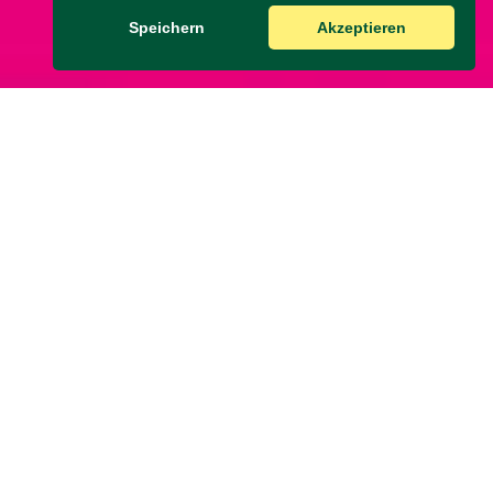
Speichern
Akzeptieren
Kommunalwahl 2025
Vielen Dank für Euer Vertrauen!
Mit 13 Ratsmitgliedern und 18
Bezirksvertreter*innen werden wir