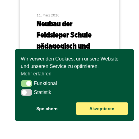
11. März 2020
Neubau der
Feldsieper Schule
pädagogisch und
ökologisch
Wir verwenden Cookies, um unsere Website
wegweisend
und unseren Service zu optimieren.
Mehr erfahren
Im Schulausschuss wurde heute der
Funktional
Funktional
Beschluss zum Neubau der
Statistik
Grundschule an der Feldsieper Straße
Statistik
in…
Speichern
Akzeptieren