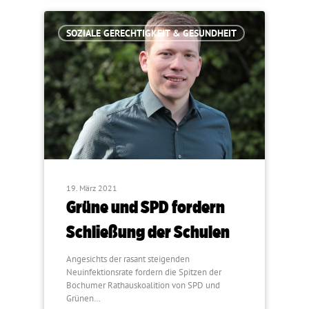
SOZIALE GERECHTIGKEIT & GESUNDHEIT
19. März 2021
Grüne und SPD fordern
Schließung der Schulen
Angesichts der rasant steigenden
Neuinfektionsrate fordern die Spitzen der
Bochumer Rathauskoalition von SPD und
Grünen…