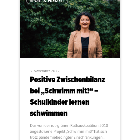
SPORT & FREIZEIT
3. November 2022
Positive Zwischenbilanz
bei „Schwimm mit!“ –
Schulkinder lernen
schwimmen
Das von der rot-grünen Rathauskoalition 2018
angestoßene Projekt „Schwimm mit!“ hat sich
trotz pandemiebedingter Einschränkungen…