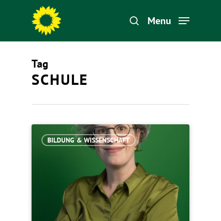
Menu
Tag
Hit enter to search or ESC to close
SCHULE
BILDUNG & WISSENSCHAFT