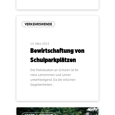
VERKEHRSWENDE
15. März 2023
Bewirtschaftung von
Schulparkplätzen
Die Parksituation an Schulen ist für
viele Lehrerinnen und Lehrer
unbefriedigend. Da die örtlichen
Gegebenheiten…