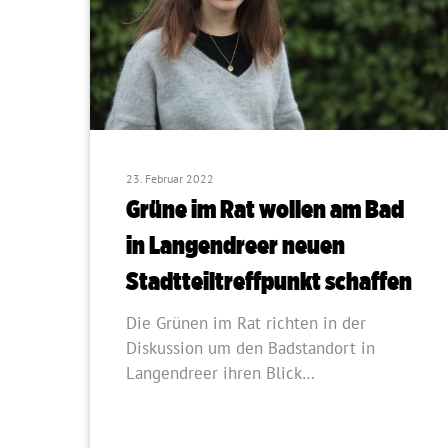
23. Februar 2022
Grüne im Rat wollen am Bad
in Langendreer neuen
Stadtteiltreffpunkt schaffen
Die Grünen im Rat richten in der
Diskussion um den Badstandort in
Langendreer ihren Blick…