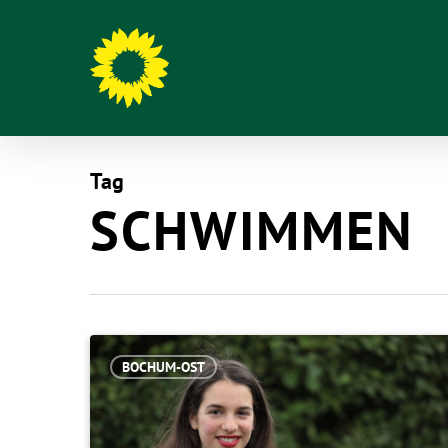
Tag
SCHWIMMEN
BOCHUM-OST
Hit enter to search or ESC to close