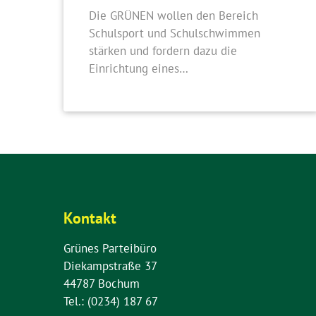
Die GRÜNEN wollen den Bereich
Schulsport und Schulschwimmen
stärken und fordern dazu die
Einrichtung eines…
Kontakt
Grünes Parteibüro
Diekampstraße 37
44787 Bochum
Tel.: (0234) 187 67