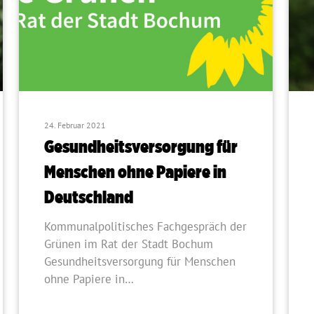
24. Februar 2021
Gesundheitsversorgung für
Menschen ohne Papiere in
Deutschland
Kommunalpolitisches Fachgespräch der
Grünen im Rat der Stadt Bochum
Gesundheitsversorgung für Menschen
ohne Papiere in…