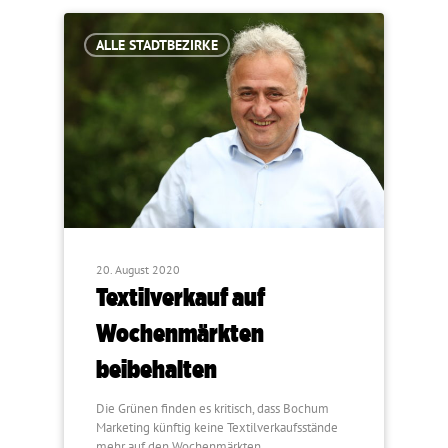
ALLE STADTBEZIRKE
20. August 2020
Textilverkauf auf
Wochenmärkten
beibehalten
Die Grünen finden es kritisch, dass Bochum
Marketing künftig keine Textilverkaufsstände
mehr auf den Wochenmärkten…