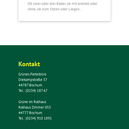
Ob zwei oder drei Räder, ob mit Antrieb oder
ohne, ob zum Sitzen oder Liegen…
Kontakt
Grünes Parteibüro
Diekampstraße 37
44787 Bochum
Tel.: (0234) 187 67
Grüne im Rathaus
Rathaus Zimmer 055
44777 Bochum
Tel.: (0234) 910 1891