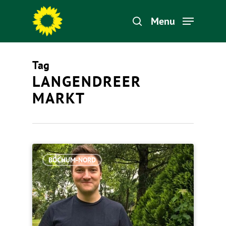
Menu
Tag
Hit enter to search or ESC to close
LANGENDREER
MARKT
BOCHUM-NORD