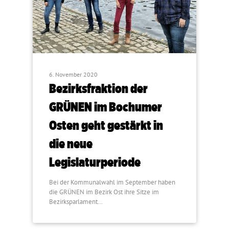
6. November 2020
Bezirksfraktion der
GRÜNEN im Bochumer
Osten geht gestärkt in
die neue
Legislaturperiode
Bei der Kommunalwahl im September haben
die GRÜNEN im Bezirk Ost ihre Sitze im
Bezirksparlament…