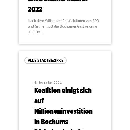
2022
Nach dem Willen der Ratsfraktionen von SPD
und Grünen soll die Bochumer Gastronomie
auch im…
ALLE STADTBEZIRKE
4. November 2021
Koalition einigt sich
auf
Millioneninvestition
in Bochums