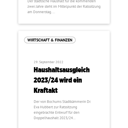
Der städtische Haushalt für die kommenden
zwei Jahre steht im Mittelpunkt der Ratssitzung
am Donnerstag.…
WIRTSCHAFT & FINANZEN
29. September 2022
Haushaltsausgleich
2023/24 wird ein
Kraftakt
Der von Bochums Stadtkämmerin Dr.
Eva Hubbert zur Ratssitzung
eingebrachte Entwurf für den
Doppelhaushalt 2023/24…