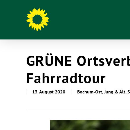
GRÜNE Ortsver
Fahrradtour
13. August 2020
Bochum-Ost
,
Jung & Alt
,
S
Hit enter to search or ESC to close