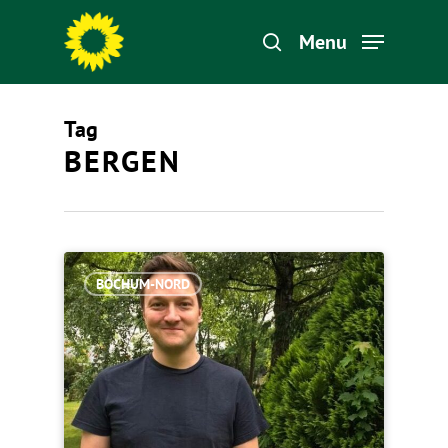
Menu
Tag
Hit enter to search or ESC to close
BERGEN
BOCHUM-NORD