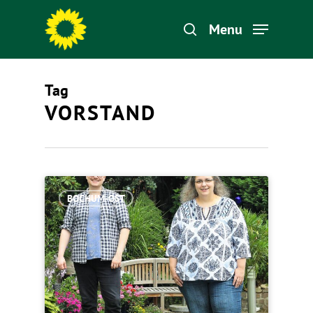
Menu
Tag
Hit enter to search or ESC to close
VORSTAND
BOCHUM-OST