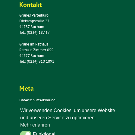
Kontakt
Grünes Parteibüro
Diekampstraße 37
44787 Bochum
Tel.: (0234) 187 67
Grüne im Rathaus
Rathaus Zimmer 055
44777 Bochum
Tel.: (0234) 910 1891
Meta
Datenschutzerklärung
Impressum
Wir verwenden Cookies, um unsere Website
Kontakt
und unseren Service zu optimieren.
Newsletter
Mehr erfahren
Funktional
Funktional