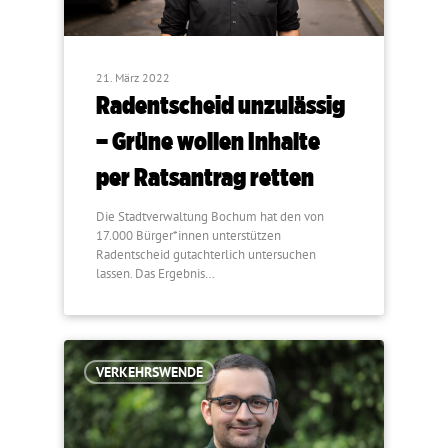
21. März 2022
Radentscheid unzulässig
– Grüne wollen Inhalte
per Ratsantrag retten
Die Stadtverwaltung Bochum hat den von
17.000 Bürger*innen unterstützen
Radentscheid gutachterlich untersuchen
lassen. Das Ergebnis…
VERKEHRSWENDE