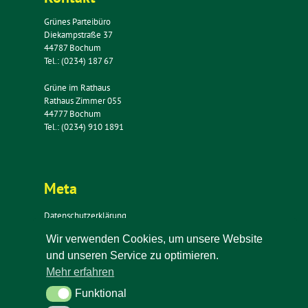
Grünes Parteibüro
Diekampstraße 37
44787 Bochum
Tel.: (0234) 187 67
Grüne im Rathaus
Rathaus Zimmer 055
44777 Bochum
Tel.: (0234) 910 1891
Meta
Datenschutzerklärung
Impressum
Wir verwenden Cookies, um unsere Website
Kontakt
und unseren Service zu optimieren.
Newsletter
Mehr erfahren
Funktional
Funktional