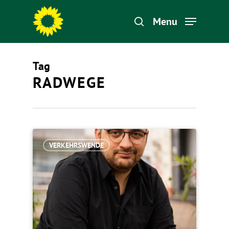
Menu
Tag
Hit enter to search or ESC to close
RADWEGE
VERKEHRSWENDE