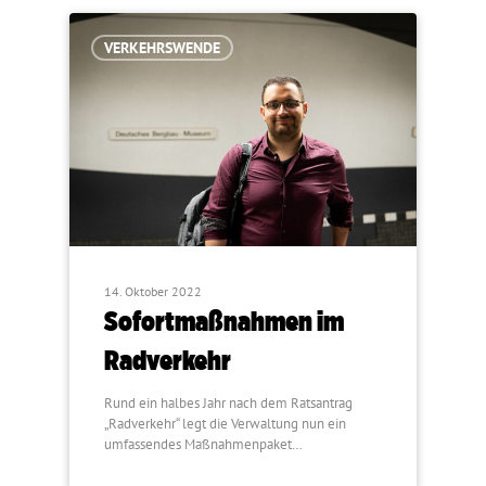
VERKEHRSWENDE
14. Oktober 2022
Sofortmaßnahmen im
Radverkehr
Rund ein halbes Jahr nach dem Ratsantrag
„Radverkehr“ legt die Verwaltung nun ein
umfassendes Maßnahmenpaket…