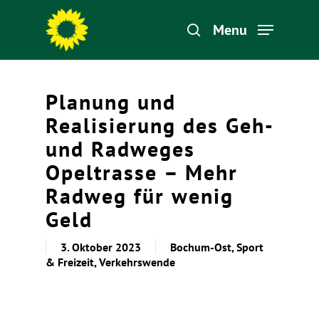
Menu
Hit enter to search or ESC to close
Planung und
Realisierung des Geh-
und Radweges
Opeltrasse – Mehr
Radweg für wenig
Geld
3. Oktober 2023
Bochum-Ost
,
Sport
& Freizeit
,
Verkehrswende