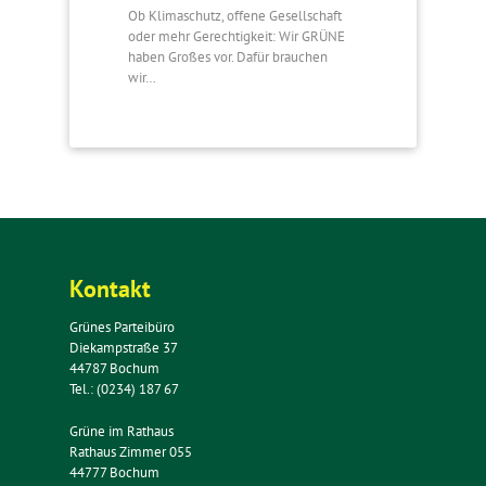
Ob Klimaschutz, offene Gesellschaft
oder mehr Gerechtigkeit: Wir GRÜNE
haben Großes vor. Dafür brauchen
wir…
Kontakt
Grünes Parteibüro
Diekampstraße 37
44787 Bochum
Tel.: (0234) 187 67
Grüne im Rathaus
Rathaus Zimmer 055
44777 Bochum