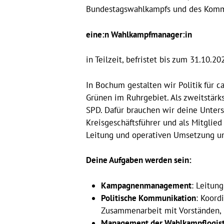
Bundestagswahlkampfs und des Kom
Hit enter to search or ESC to close
eine:n Wahlkampfmanager:in
in Teilzeit, befristet bis zum 31.10.20
In Bochum gestalten wir Politik für 
Grünen im Ruhrgebiet. Als zweitstärkst
SPD. Dafür brauchen wir deine Unte
Kreisgeschäftsführer und als Mitgli
Leitung und operativen Umsetzung u
Deine Aufgaben werden sein:
Kampagnenmanagement
: Leitun
Politische Kommunikation
: Koord
Zusammenarbeit mit Vorständen, 
Management der Wahlkampflogist