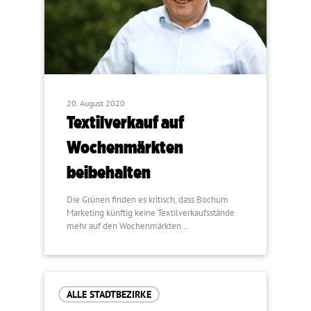
20. August 2020
Textilverkauf auf
Wochenmärkten
beibehalten
Die Grünen finden es kritisch, dass Bochum
Marketing künftig keine Textilverkaufsstände
mehr auf den Wochenmärkten…
ALLE STADTBEZIRKE