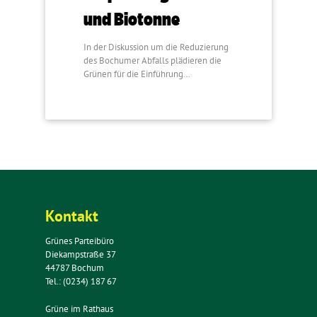
und Biotonne
In der Diskussion um die Reduzierung
des Bochumer Abfalls plädieren die
Grünen für die Einführung…
Kontakt
Grünes Parteibüro
Diekampstraße 37
44787 Bochum
Tel.: (0234) 187 67
Grüne im Rathaus