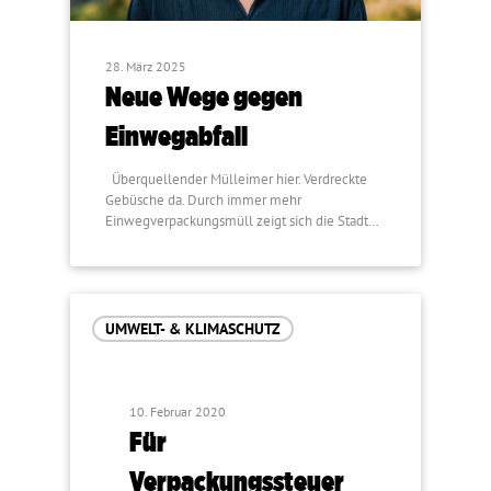
28. März 2025
Neue Wege gegen
Einwegabfall
Überquellender Mülleimer hier. Verdreckte
Gebüsche da. Durch immer mehr
Einwegverpackungsmüll zeigt sich die Stadt…
UMWELT- & KLIMASCHUTZ
10. Februar 2020
Für
Verpackungssteuer