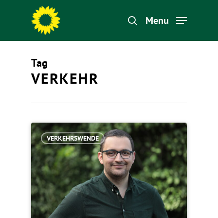
Menu
Tag
Hit enter to search or ESC to close
VERKEHR
VERKEHRSWENDE