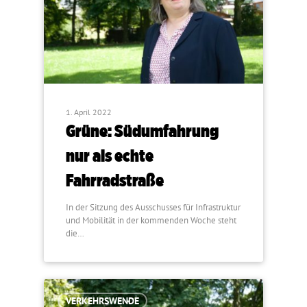
1. April 2022
Grüne: Südumfahrung
nur als echte
Fahrradstraße
In der Sitzung des Ausschusses für Infrastruktur
und Mobilität in der kommenden Woche steht
die…
VERKEHRSWENDE