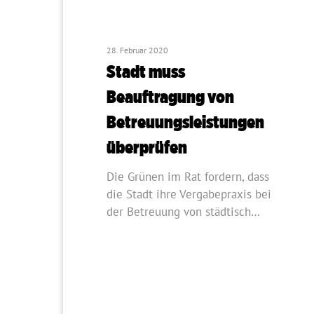
28. Februar 2020
Stadt muss
Beauftragung von
Betreuungsleistungen
überprüfen
Die Grünen im Rat fordern, dass
die Stadt ihre Vergabepraxis bei
der Betreuung von städtisch…