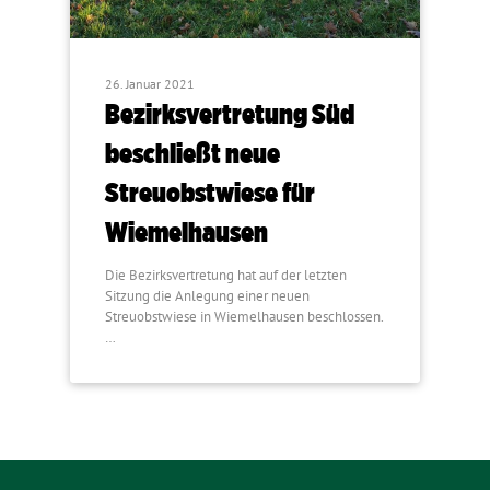
26. Januar 2021
Bezirksvertretung Süd
beschließt neue
Streuobstwiese für
Wiemelhausen
Die Bezirksvertretung hat auf der letzten
Sitzung die Anlegung einer neuen
Streuobstwiese in Wiemelhausen beschlossen.
…