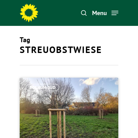
Menu
Tag
Hit enter to search or ESC to close
STREUOBSTWIESE
BOCHUM-SÜD