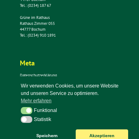
Tel.: (0234) 187 67
Grüne im Rathaus
Rathaus Zimmer 055
44777 Bochum
Tel.: (0234) 910 1891
Meta
Datenschutzerklärung
Impressum
Wir verwenden Cookies, um unsere Website
Kontakt
und unseren Service zu optimieren.
Newsletter
Mehr erfahren
Funktional
Funktional
Statistik
Statistik
Speichern
Akzeptieren