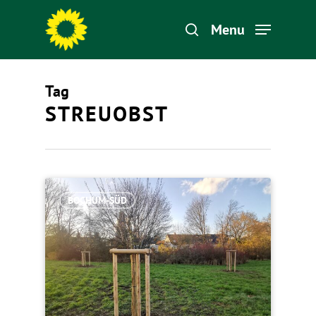
Menu
Tag
Hit enter to search or ESC to close
STREUOBST
BOCHUM-SÜD