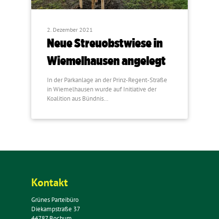
2. Dezember 2021
Neue Streuobstwiese in
Wiemelhausen angelegt
In der Parkanlage an der Prinz-Regent-Straße
in Wiemelhausen wurde auf Initiative der
Koalition aus Bündnis…
Kontakt
Grünes Parteibüro
Diekampstraße 37
44787 Bochum