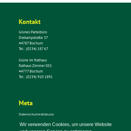
Kontakt
Grünes Parteibüro
Diekampstraße 37
44787 Bochum
Tel.: (0234) 187 67
Grüne im Rathaus
Rathaus Zimmer 055
44777 Bochum
Tel.: (0234) 910 1891
Meta
Datenschutzerklärung
Impressum
Wir verwenden Cookies, um unsere Website
Kontakt