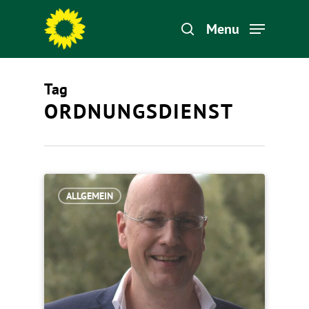
Menu
Tag
Hit enter to search or ESC to close
ORDNUNGSDIENST
ALLGEMEIN