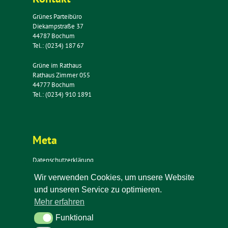
Grünes Parteibüro
Diekampstraße 37
44787 Bochum
Tel.: (0234) 187 67
Grüne im Rathaus
Rathaus Zimmer 055
44777 Bochum
Tel.: (0234) 910 1891
Meta
Datenschutzerklärung
Impressum
Wir verwenden Cookies, um unsere Website
Kontakt
und unseren Service zu optimieren.
Newsletter
Mehr erfahren
Funktional
Funktional