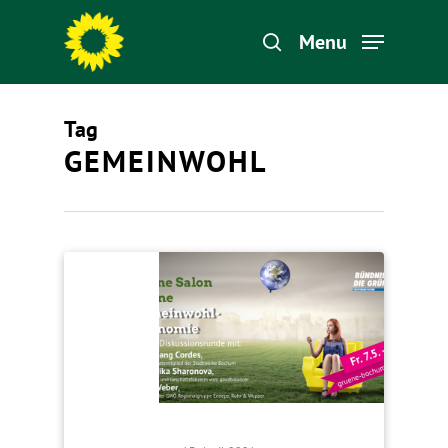
Menu
Tag
Hit enter to search or ESC to close
GEMEINWOHL