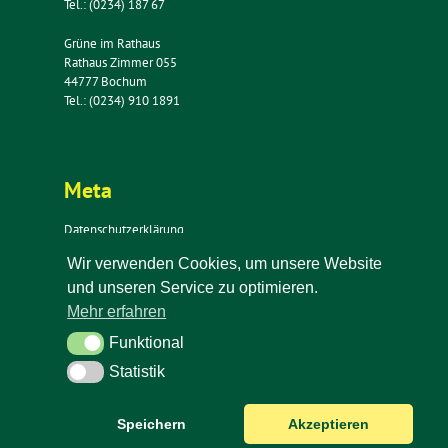
Tel.: (0234) 187 67
Grüne im Rathaus
Rathaus Zimmer 055
44777 Bochum
Tel.: (0234) 910 1891
Meta
Datenschutzerklärung
Impressum
Wir verwenden Cookies, um unsere Website
Kontakt
und unseren Service zu optimieren.
Newsletter
Mehr erfahren
Funktional
Funktional
Statistik
Statistik
Speichern
Akzeptieren