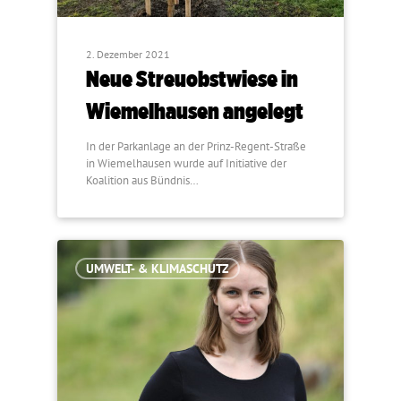
2. Dezember 2021
Neue Streuobstwiese in
Wiemelhausen angelegt
In der Parkanlage an der Prinz-Regent-Straße
in Wiemelhausen wurde auf Initiative der
Koalition aus Bündnis…
UMWELT- & KLIMASCHUTZ