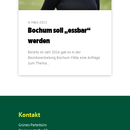
4. März 2021
Bochum soll „essbar“
werden
Bereits im Jahr 2016 gab es in der
Bezirksvertretung Bochum Mitte eine Anfrage
zum Thema…
Kontakt
Grünes Parteibüro