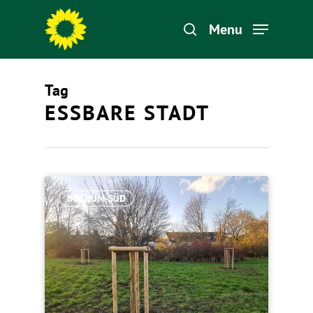
Menu
Tag
Hit enter to search or ESC to close
ESSBARE STADT
BOCHUM-SÜD