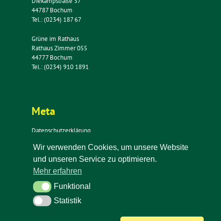
Diekampstraße 37
44787 Bochum
Tel.: (0234) 187 67
Grüne im Rathaus
Rathaus Zimmer 055
44777 Bochum
Tel.: (0234) 910 1891
Meta
Datenschutzerklärung
Impressum
Wir verwenden Cookies, um unsere Website
Kontakt
und unseren Service zu optimieren.
Newsletter
Mehr erfahren
Funktional
Funktional
Statistik
Statistik