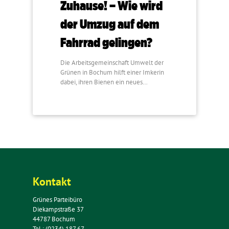
Zuhause! – Wie wird
der Umzug auf dem
Fahrrad gelingen?
Die Arbeitsgemeinschaft Umwelt der
Grünen in Bochum hilft einer Imkerin
dabei, ihren Bienen ein neues…
Kontakt
Grünes Parteibüro
Diekampstraße 37
44787 Bochum
Tel.: (0234) 187 67