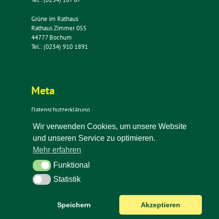
Grüne im Rathaus
Rathaus Zimmer 055
44777 Bochum
Tel.: (0234) 910 1891
Meta
Datenschutzerklärung
Impressum
Wir verwenden Cookies, um unsere Website
Kontakt
und unseren Service zu optimieren.
Newsletter
Mehr erfahren
Funktional
Funktional
Statistik
Statistik
Speichern
Akzeptieren