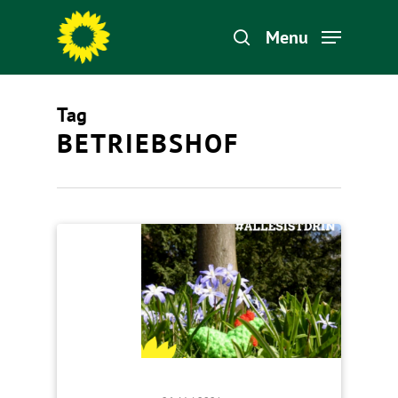
Menu
Tag
Hit enter to search or ESC to close
BETRIEBSHOF