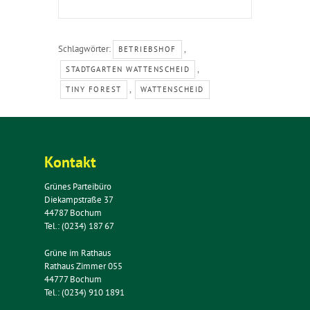
Schlagwörter:
,
BETRIEBSHOF
,
STADTGARTEN WATTENSCHEID
,
TINY FOREST
WATTENSCHEID
Kontakt
Grünes Parteibüro
Diekampstraße 37
44787 Bochum
Tel.: (0234) 187 67
Grüne im Rathaus
Rathaus Zimmer 055
44777 Bochum
Tel.: (0234) 910 1891