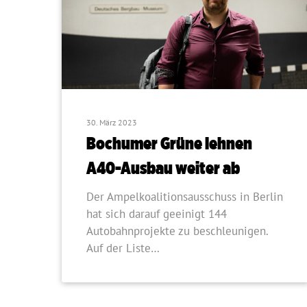
30. März 2023
Bochumer Grüne lehnen
A40-Ausbau weiter ab
Der Ampelkoalitionsausschuss in Berlin
hat sich darauf geeinigt 144
Autobahnprojekte zu beschleunigen.
Auf der Liste…