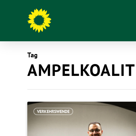
Tag
AMPELKOALIT
Hit enter to search or ESC to close
VERKEHRSWENDE