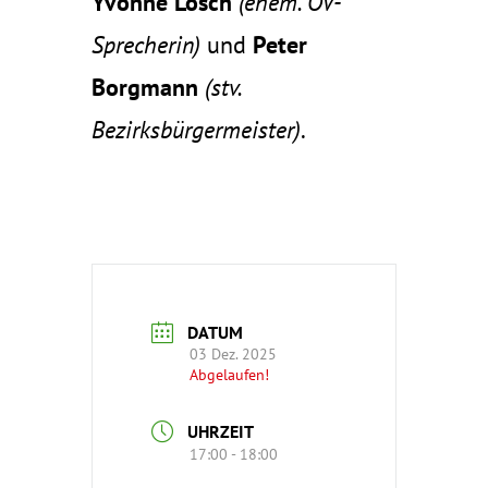
Yvonne Lösch
(ehem. OV-
Sprecherin)
und
Peter
Borgmann
(stv.
Bezirksbürgermeister)
.
DATUM
03 Dez. 2025
Abgelaufen!
UHRZEIT
17:00 - 18:00