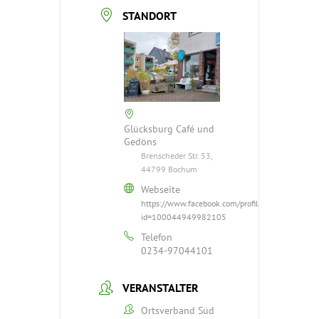
STANDORT
Glücksburg Café und
Gedöns
Brenscheder Str. 53,
44799 Bochum
Webseite
https://www.facebook.com/profile.php?
id=100044949982105
Telefon
0234-97044101
VERANSTALTER
Ortsverband Süd