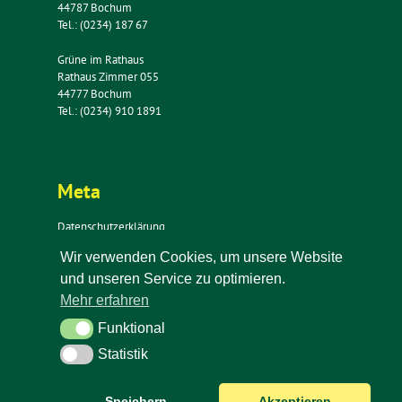
44787 Bochum
Tel.: (0234) 187 67
Grüne im Rathaus
Rathaus Zimmer 055
44777 Bochum
Tel.: (0234) 910 1891
Meta
Datenschutzerklärung
Impressum
Wir verwenden Cookies, um unsere Website
Kontakt
und unseren Service zu optimieren.
Newsletter
Mehr erfahren
Funktional
Funktional
Statistik
Statistik
Speichern
Akzeptieren