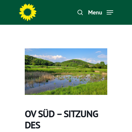
Menu
Hit enter to search or ESC to close
OV SÜD – SITZUNG
DES