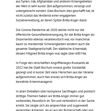
aus Syrien, Irak, Afghanistan und anderen Krisengebieten
der Welt in sehr kurzer Zeit aufgenommen, versorgt und
untergebracht werden. Dass Bochum dies geschafft hat, ist
nicht zuletzt das Verdienst einer engagierten
Sozialverwaltung, an deren Spitze Britta Anger stand.
Die Corona-Pandemie ab 2020 stellte nicht nur die
öffentliche Gesundheitsversorgung, für die Britta Anger als
Dezernentin ebenso verantwortlich war, vor manchmal
kaum zu meisternde Schwierigkeiten sondern auch die
gesamte Stadtgesellschaft. Der städtische Krisenstab,
dessen Mitglied Britta Anger war, tagte über 600 Mal.
In Folge des verschärften Angriffskrieges Russlands ab
2022 hat die Stadt Bochum erneut große Solidarität
gezeigt und in kurzer Zeit viele Menschen aus der Ukraine
aufgenommen. Auch hier erwies sich Britta Anger als
bewährte Krisenmanagerin.
In allen Debatten über komplexe Sachfragen und politisch
strittige Themen haben wir Britta Anger immer gut
vorbereitet, freundlich im Ton und verbindlich in der Sache
erlebt. Sie zeigte sich als ansprechbar und zugewandt
gegenüber Anliegen, sei es aus der Bürgerschaft oder von