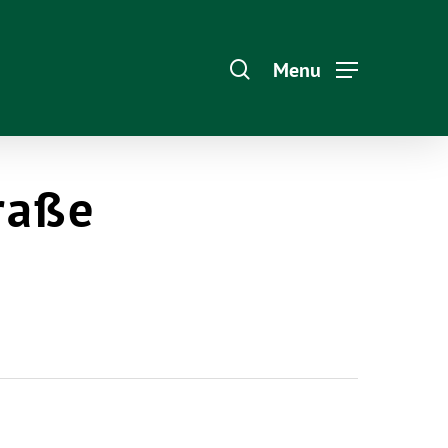
Menu
raße