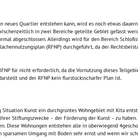
ein neues Quartier entstehen kann, wird es noch etwas dauern
ischenzeitlich in zwei Bereiche geteilte Gebiet gefasst werd
rmal abgeschlossen. Allerdings wird für den Bereich Schloß
ächennutzungsplan (RFNP) durchgeführt, da der Rechtsbeistan
NP für nicht erforderlich, da die Vornutzung dieses Teilgebi
arstellt und der RFNP kein flurstücksscharfer Plan ist.
g Situation Kunst ein durchgrüntes Wohngebiet mit Kita entst
ihrer Stiftungszwecke – der Förderung der Kunst – zu haben. 
n. Diese Wohnungen entstehen alle in überwiegend 4gescho
n sparsamen Umgang mit Boden sehr ernst und wenn wir sch