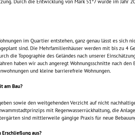
utzung. Durch die Entwicklung von Mark 51°7 wurde im Jahr 
hnungen im Quartier entstehen, ganz genau lässt es sich ni
eplant sind. Die Mehrfamilienhäuser werden mit bis zu 4 Ges
durch die Topographie des Geländes nach unserer Einschätzun
ahren haben wir auch angeregt Wohnungsschnitte nach den Be
enwohnungen und kleine barrierefreie Wohnungen.
eit am Bau?
ben sowie den weitgehenden Verzicht auf nicht nachhaltige
chwammstadtprinzips mit Regenwasserrückhaltung, die Anlag
ergärten sind mittlerweile gängige Praxis für neue Bebauun
n Erschließung aus?