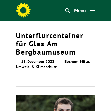
Menu
Hit enter to search or ESC to close
Unterflurcontainer
für Glas Am
Bergbaumuseum
15. Dezember 2022
Bochum-Mitte
,
Umwelt- & Klimaschutz