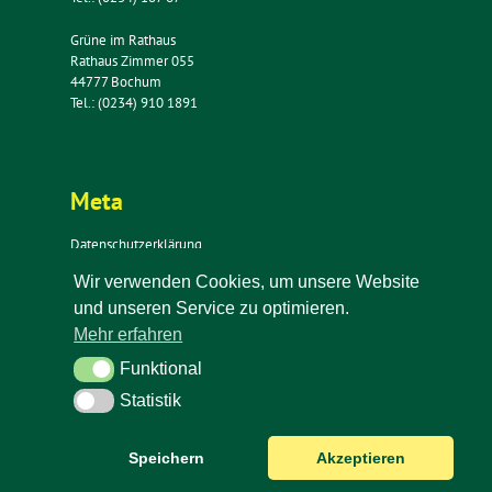
Grüne im Rathaus
Rathaus Zimmer 055
44777 Bochum
Tel.: (0234) 910 1891
Meta
Datenschutzerklärung
Impressum
Wir verwenden Cookies, um unsere Website
Kontakt
und unseren Service zu optimieren.
Newsletter
Mehr erfahren
Funktional
Funktional
Statistik
Statistik
Speichern
Akzeptieren