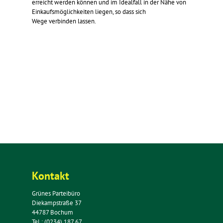
erreicht werden können und im Idealfall in der Nähe von
Einkaufsmöglichkeiten liegen, so dass sich
Wege verbinden lassen.
Kontakt
Grünes Parteibüro
Diekampstraße 37
44787 Bochum
Tel.: (0234) 187 67