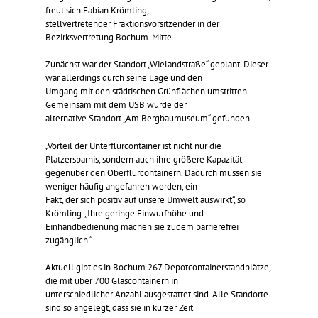
freut sich Fabian Krömling,
stellvertretender Fraktionsvorsitzender in der
Bezirksvertretung Bochum-Mitte.
Zunächst war der Standort „Wielandstraße“ geplant. Dieser
war allerdings durch seine Lage und den
Umgang mit den städtischen Grünflächen umstritten.
Gemeinsam mit dem USB wurde der
alternative Standort „Am Bergbaumuseum“ gefunden.
„Vorteil der Unterflurcontainer ist nicht nur die
Platzersparnis, sondern auch ihre größere Kapazität
gegenüber den Oberflurcontainern. Dadurch müssen sie
weniger häufig angefahren werden, ein
Fakt, der sich positiv auf unsere Umwelt auswirkt“, so
Krömling. „Ihre geringe Einwurfhöhe und
Einhandbedienung machen sie zudem barrierefrei
zugänglich.“
Aktuell gibt es in Bochum 267 Depotcontainerstandplätze,
die mit über 700 Glascontainern in
unterschiedlicher Anzahl ausgestattet sind. Alle Standorte
sind so angelegt, dass sie in kurzer Zeit