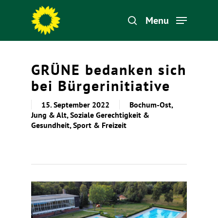
Menu
Hit enter to search or ESC to close
GRÜNE bedanken sich
bei Bürgerinitiative
15. September 2022
Bochum-Ost
,
Jung & Alt
,
Soziale Gerechtigkeit &
Gesundheit
,
Sport & Freizeit