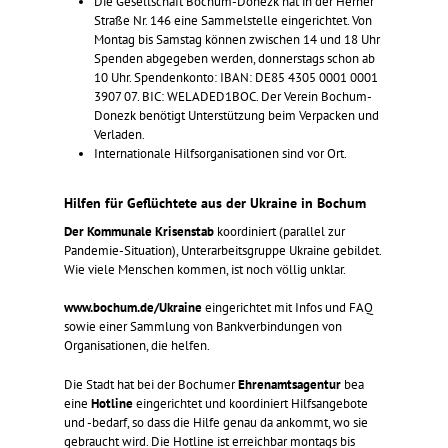
Die Gesellschaft Bochum-Donezk hat in der Herner
Straße Nr. 146 eine Sammelstelle eingerichtet. Von
Montag bis Samstag können zwischen 14 und 18 Uhr
Spenden abgegeben werden, donnerstags schon ab
10 Uhr. Spendenkonto: IBAN: DE85 4305 0001 0001
3907 07. BIC: WELADED1BOC. Der Verein Bochum-
Donezk benötigt Unterstützung beim Verpacken und
Verladen.
Internationale Hilfsorganisationen sind vor Ort.
Hilfen für Geflüchtete aus der Ukraine in Bochum
Der Kommunale Krisenstab
koordiniert (parallel zur
Pandemie-Situation), Unterarbeitsgruppe Ukraine gebildet.
Wie viele Menschen kommen, ist noch völlig unklar.
www.bochum.de/Ukraine
eingerichtet mit Infos und FAQ
sowie einer Sammlung von Bankverbindungen von
Organisationen, die helfen.
Die Stadt hat bei der Bochumer
Ehrenamtsagentur
bea
eine
Hotline
eingerichtet und koordiniert Hilfsangebote
und -bedarf, so dass die Hilfe genau da ankommt, wo sie
gebraucht wird. Die Hotline ist erreichbar montags bis