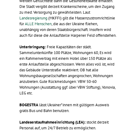
werden Geflüchtete dann die Gesundheitskarte erhalten.
Die Stadt vergibt derzeit Krankenscheine, um den Zugang
zu med. Versorgung zu gewährleisten. Laut
Landesregierung
(MKFFI) gilt die Massenzustromrichtlinie
für
ALLE Menschen
, die aus der Ukraine fliehen,
unabhängig von deren Staatsbürgerschaft. Insofern wird
auch für diese die Anlaufstelle Harpener Feld offenstehen.
Unterbringung:
Freie Kapazitäten der städt.
Sammelunterkünfte 100 Plätze, Wohnungen 60, Es wird
ein Rahmenvertrag mit einem Hotel über 150 Plätze als
erste Anlaufstelle abgeschlossen. Wenn alles voll ist, wird
das Gebäude Unterstraße reaktiviert. OB hat alle
Wohnungsbaugesellschaften angesprochen, Wohnungen
anzubieten. Gute Rückmeldungen: VBW 50-60
Wohnungen (Ausstattung ggf. über VBW Stiftung), Vonovia,
LEG etc.
BOGESTRA
lässt Ukrainer*innen mit gültigem Ausweis
gratis Bus und Bahn benutzen.
Landeserstaufnahmeeinrichtung (LEA):
stockt derzeit
Personal auf, um 24/7 Betrieb zu ermöglichen.