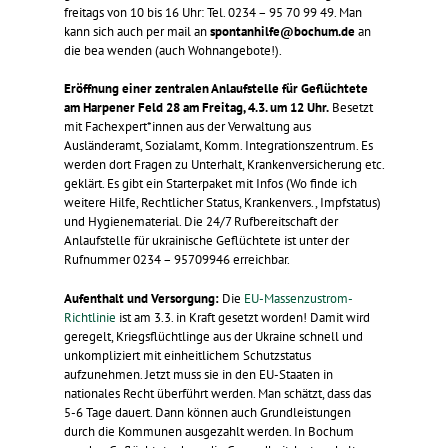
freitags von 10 bis 16 Uhr: Tel. 0234 – 95 70 99 49. Man
kann sich auch per mail an
spontanhilfe@bochum.de
an
die bea wenden (auch Wohnangebote!).
Eröffnung einer zentralen Anlaufstelle für Geflüchtete
am Harpener Feld 28 am Freitag, 4.3. um 12 Uhr.
Besetzt
mit Fachexpert*innen aus der Verwaltung aus
Ausländeramt, Sozialamt, Komm. Integrationszentrum. Es
werden dort Fragen zu Unterhalt, Krankenversicherung etc.
geklärt. Es gibt ein Starterpaket mit Infos (Wo finde ich
weitere Hilfe, Rechtlicher Status, Krankenvers., Impfstatus)
und Hygienematerial. Die 24/7 Rufbereitschaft der
Anlaufstelle für ukrainische Geflüchtete ist unter der
Rufnummer 0234 – 95709946 erreichbar.
Aufenthalt
und Versorgung:
Die
EU-Massenzustrom-
Richtlinie
ist am 3.3. in Kraft gesetzt worden! Damit wird
geregelt, Kriegsflüchtlinge aus der Ukraine schnell und
unkompliziert mit einheitlichem Schutzstatus
aufzunehmen. Jetzt muss sie in den EU-Staaten in
nationales Recht überführt werden. Man schätzt, dass das
5-6 Tage dauert. Dann können auch Grundleistungen
durch die Kommunen ausgezahlt werden. In Bochum