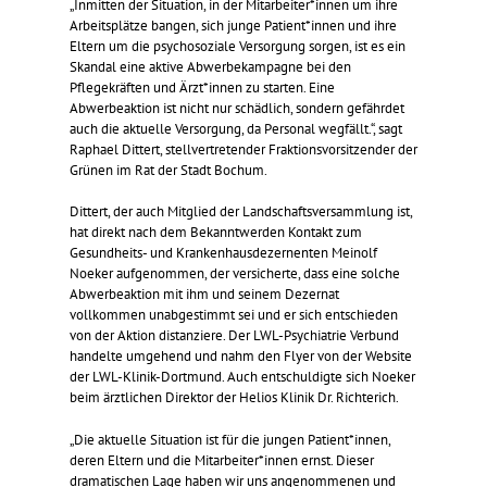
„Inmitten der Situation, in der Mitarbeiter*innen um ihre
Arbeitsplätze bangen, sich junge Patient*innen und ihre
Eltern um die psychosoziale Versorgung sorgen, ist es ein
Skandal eine aktive Abwerbekampagne bei den
Pflegekräften und Ärzt*innen zu starten. Eine
Abwerbeaktion ist nicht nur schädlich, sondern gefährdet
auch die aktuelle Versorgung, da Personal wegfällt.“, sagt
Raphael Dittert, stellvertretender Fraktionsvorsitzender der
Grünen im Rat der Stadt Bochum.
Dittert, der auch Mitglied der Landschaftsversammlung ist,
hat direkt nach dem Bekanntwerden Kontakt zum
Gesundheits- und Krankenhausdezernenten Meinolf
Noeker aufgenommen, der versicherte, dass eine solche
Abwerbeaktion mit ihm und seinem Dezernat
vollkommen unabgestimmt sei und er sich entschieden
von der Aktion distanziere. Der LWL-Psychiatrie Verbund
handelte umgehend und nahm den Flyer von der Website
der LWL-Klinik-Dortmund. Auch entschuldigte sich Noeker
beim ärztlichen Direktor der Helios Klinik Dr. Richterich.
„Die aktuelle Situation ist für die jungen Patient*innen,
deren Eltern und die Mitarbeiter*innen ernst. Dieser
dramatischen Lage haben wir uns angenommenen und