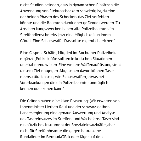
nicht. Studien belegen, dass in dynamischen Einsätzen die
Anwendung von Elektroschockern schwierig ist, da eine
der beiden Phasen des Schockers das Ziel verfehlen
könnte und die Beamten damit eher gefährdet werden. Zu
Abschreckungszwecken haben alle Polizeibeamten im
Streifendienst bereits jetzt eine Möglichkeit an ihrem
Gürtel: Eine Schusswaffe. Das sollte eigentlich reichen.“
Birte Caspers-Schäfer, Mitglied im Bochumer Polizeibeirat
ergänzt: „Polizeikräfte sollten in kritischen Situationen
deeskalierend wirken. Eine weitere Waffenaufrüstung steht
diesem Ziel entgegen. Abgesehen davon können Taser
ebenso tödlich sein, wie Schusswaffen, etwas bei
Vorerkrankungen die ein Polizeibeamter unmöglich
kennen oder sehen kann.“
Die Grünen haben eine klare Erwartung: „Wir erwarten von
Innenminister Herbert Reul und der schwarz-gelben
Landesregierung eine genaue Auswertung und Analyse
des Tasereinsatzes im Streifen- und Wachdienst. Taser sind
ein nützliches Instrument der Spezialeinsatzkräfte, aber
nicht für Streifenbeamte die gegen betrunkene
Randalierer im Bermuda3Eck oder Jäger auf den