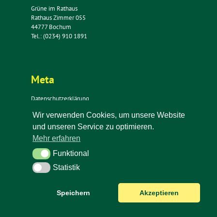
Grüne im Rathaus
Rathaus Zimmer 055
44777 Bochum
Tel.: (0234) 910 1891
Meta
Datenschutzerklärung
Impressum
Wir verwenden Cookies, um unsere Website
Kontakt
und unseren Service zu optimieren.
Newsletter
Mehr erfahren
Funktional
Funktional
Statistik
Statistik
Speichern
Akzeptieren