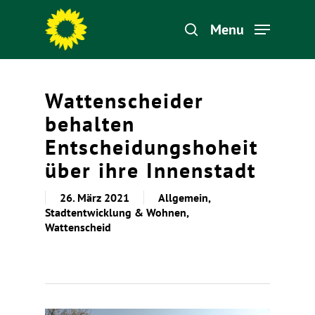
Menu
Hit enter to search or ESC to close
Wattenscheider
behalten
Entscheidungshoheit
über ihre Innenstadt
26. März 2021
Allgemein
,
Stadtentwicklung & Wohnen
,
Wattenscheid