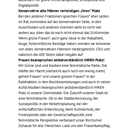
Digitalpolitik.
Konservative alte Männer verteidigen „ihren“ Platz
Bei den anderen Fraktionen sprechen Frauen* eher selten
im Rat, zumindest auf der konservativen Seite; in den
Ausschüssen und anderen Gremien sieht es nicht viel
anders aus. Aber das ist noch nicht einmal das Schlimmste:
Wenn grüne Frauen*, auch ganz neue in der Ratsarbeit,
kluge, fortschrittliche Beiträge haben, werden sie teilweise
von alten, konservativen Männern niedergebrüllt. CDU und
natürlich die AfD fallen dabei negativ auf.
Frauen beanspruchen selbstverständlich IHREN Platz!
Wir Grüne sind und bleiben eine feministische Partei. Die
Hälfte der Macht (vielleicht auch noch ein wenig mehr)
gehört Frauen* und unsere grünen Frauen* in der
Ratsfraktion, in den Bezirksvertretungen und auch in vielen
Aufsichtsräten beanspruchen selbstverständlich IHREN
Platz in unserer Demokratie. Die Zukunft unserer Stadt ist
eine feministische: Ob in der Stadtentwicklung, der
Sozialpolitik, in der Verkehrsplanung, bei der
wirtschaftlichen Entwicklung, beim Klimaschutz, der
Finanzpolitik oder der Gesellschaftspolitik, eine
feministische Perspektive verbessert unser Bochumer
Zuhause für alle Menschen. Lasst uns den Frauenkampftag