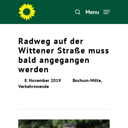
Menu
Hit enter to search or ESC to close
Radweg auf der
Wittener Straße muss
bald angegangen
werden
8. November 2019
Bochum-Mitte
,
Verkehrswende