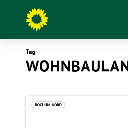
Tag
WOHNBAULAN
Hit enter to search or ESC to close
BOCHUM-NORD