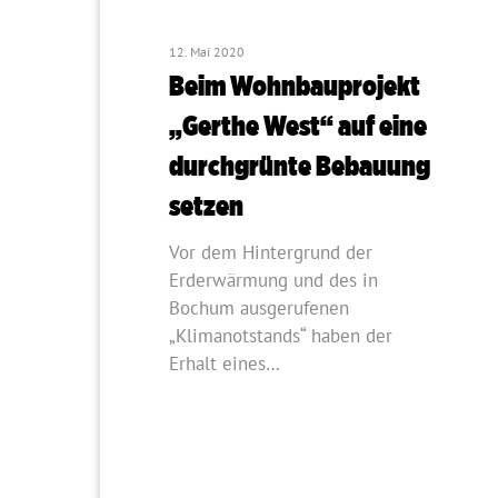
12. Mai 2020
Beim Wohnbauprojekt
„Gerthe West“ auf eine
durchgrünte Bebauung
setzen
Vor dem Hintergrund der
Erderwärmung und des in
Bochum ausgerufenen
„Klimanotstands“ haben der
Erhalt eines…