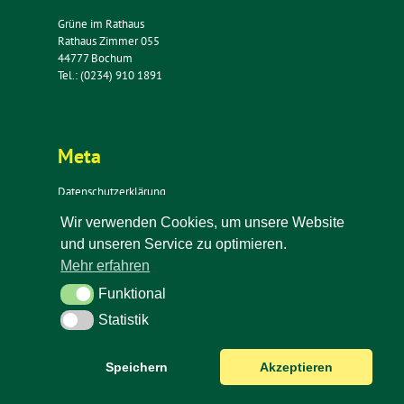
Grüne im Rathaus
Rathaus Zimmer 055
44777 Bochum
Tel.: (0234) 910 1891
Meta
Datenschutzerklärung
Impressum
Wir verwenden Cookies, um unsere Website
Kontakt
und unseren Service zu optimieren.
Newsletter
Mehr erfahren
Funktional
Funktional
Statistik
Statistik
Speichern
Akzeptieren