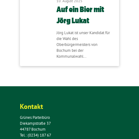
10. August 2025
Auf ein Bier mit
Jörg Lukat
Jörg Lukat ist unser Kandidat für
die Wahl des
Oberbürgermeisters von
Bochum bei der
Kommunalwahl…
Kontakt
Grünes Parteibüro
Diekampstraße 37
44787 Bochum
Tel.: (0234) 187 67