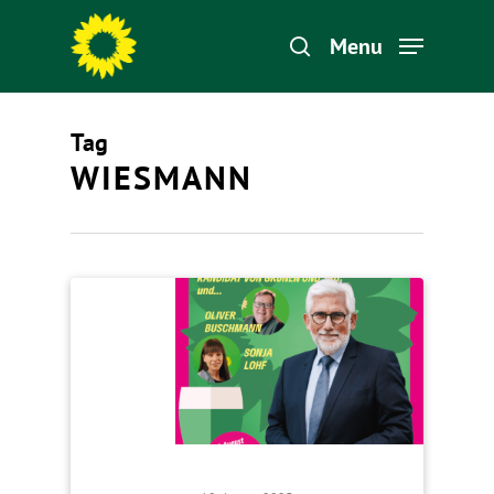
Menu
Tag
Hit enter to search or ESC to close
WIESMANN