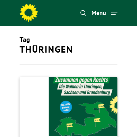
Menu
Tag
Hit enter to search or ESC to close
THÜRINGEN