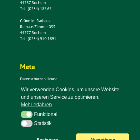
44787 Bochum
Tel.: (0234) 187 67
Grüne im Rathaus
Rathaus Zimmer 055
44777 Bochum
Tel.: (0234) 910 1891
Meta
Datenschutzerklärung
Impressum
Wir verwenden Cookies, um unsere Website
Kontakt
und unseren Service zu optimieren.
Newsletter
Mehr erfahren
Funktional
Funktional
Statistik
Statistik
Speichern
Akzeptieren