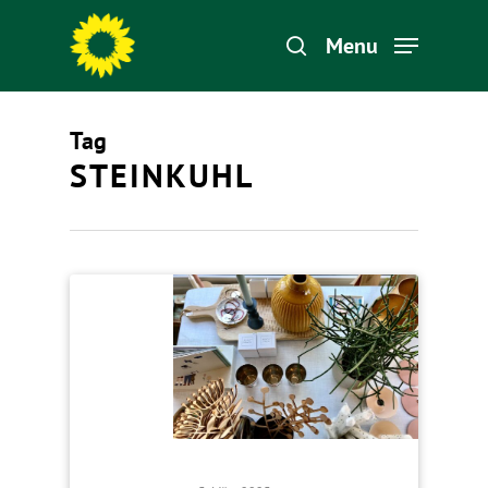
Menu
Tag
Hit enter to search or ESC to close
STEINKUHL