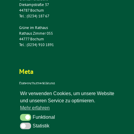
Diekampstraße 37
44787 Bochum
Tel.: (0234) 187 67
Grüne im Rathaus
Rathaus Zimmer 055
44777 Bochum
Tel.: (0234) 910 1891
Meta
Datenschutzerklärung
Impressum
Wir verwenden Cookies, um unsere Website
Kontakt
und unseren Service zu optimieren.
Newsletter
Mehr erfahren
Funktional
Funktional
Statistik
Statistik