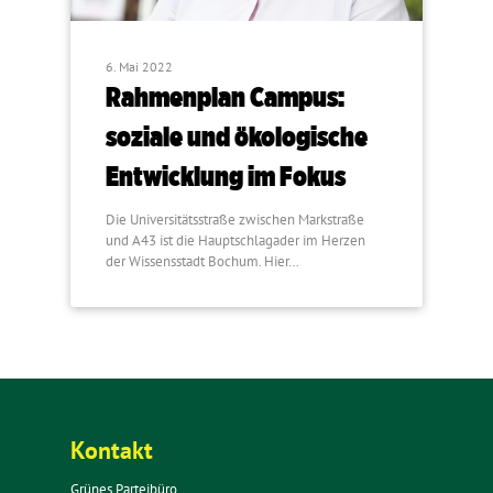
6. Mai 2022
Rahmenplan Campus:
soziale und ökologische
Entwicklung im Fokus
Die Universitätsstraße zwischen Markstraße
und A43 ist die Hauptschlagader im Herzen
der Wissensstadt Bochum. Hier…
Kontakt
Grünes Parteibüro