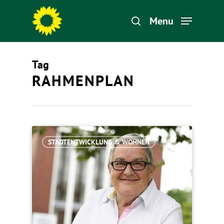
Menu
Tag
Hit enter to search or ESC to close
RAHMENPLAN
STADTENTWICKLUNG & WOHNEN