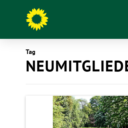
Tag
NEUMITGLIED
Hit enter to search or ESC to close