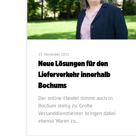
23. November 2022
Neue Lösungen für den
Lieferverkehr innerhalb
Bochums
Der online-Handel nimmt auch in
Bochum stetig zu. Große
Versanddienstleister bringen dabei
ebenso Waren zu…