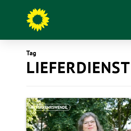
Tag
LIEFERDIENST
Hit enter to search or ESC to close
VERKEHRSWENDE